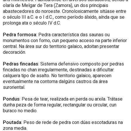
olaría de Melgar de Tera (Zamora), un dos principais
abastecedores do noroeste. Cronoloxicamente sitúase entre
o século III a.C. e o I d.C., como período álxido, aínda que se
prolonga ata o século IV d.C.
Pedra
formosa
: Pedra característica das saunas ou
monumentos con forno, cun pequeno acceso na parte inferior
central. Na área sur do territorio galaico, adoitan presentar
decoración.
Pedras
fincadas
: Sistema defensivo composto por pedras
fincadas no chan irregularmente, destinadas a dificultar
calquera tipo de asalto. No territorio galaico, aparecen
eventualmente na contorna dalgúns castros da área
suroriental.
Pondus
: Pesa de tear, realizada en perda ou arxila. Trátase
dunha peza de forma regular, rectangular ou circular, cun
buraco no medio.
Poutada
: Peso de rede de pedra con dúas escotaduras na
zona media.