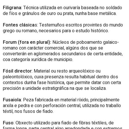
Filigrana
: Técnica utilizada en ourivaría baseada no soldado
de fíos e gránulos de ouro ou prata, nunha base metálica.
Fontes clásica
s: Testemuños escritos provintes do mundo
grego ou romano, necesarios para o estudo histórico.
Forum (fora en plural):
Núcleos de poboamento galaico-
romano con carácter comercial, algúns dos que se
converterán en aglomerados secundarios de certa entidade,
coa categoría xurídica de municipio.
Fósil director
: Material ou resto arqueolóxico ou
paleontolóxico, cuxa presenza resulta habitual dentro dos
contextos dunha fase histórica, que permite datar con certa
precisión a unidade estratigráfica na que se localiza.
Fusaiola
: Peza fabricada en material ríxido, principalmente
arxila e pedra e con perforación central, utilizada no traballo
téxtil, nos fusos de fiado.
Fuso
: Obxecto utilizado para fiado de fibras téxtiles, de
forma longa, parte central algo arredondada e con extremos