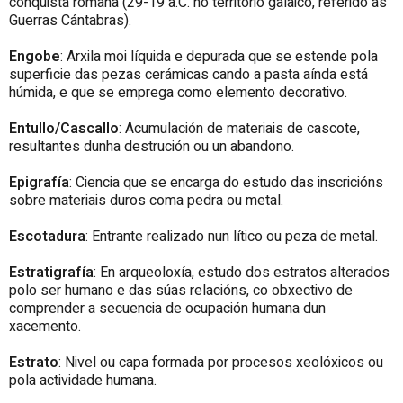
conquista romana (29-19 a.C. no territorio galaico, referido ás
Guerras Cántabras).
Engobe
: Arxila moi líquida e depurada que se estende pola
superficie das pezas cerámicas cando a pasta aínda está
húmida, e que se emprega como elemento decorativo.
Entullo/Cascallo
: Acumulación de materiais de cascote,
resultantes dunha destrución ou un abandono.
Epigrafía
: Ciencia que se encarga do estudo das inscricións
sobre materiais duros coma pedra ou metal.
Escotadura
: Entrante realizado nun lítico ou peza de metal.
Estratigrafía
: En arqueoloxía, estudo dos estratos alterados
polo ser humano e das súas relacións, co obxectivo de
comprender a secuencia de ocupación humana dun
xacemento.
Estrato
: Nivel ou capa formada por procesos xeolóxicos ou
pola actividade humana.