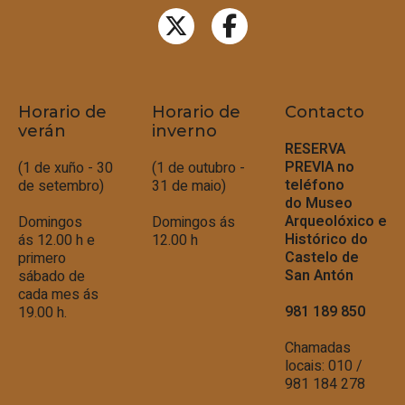
Horario de
Horario de
Contacto
verán
inverno
RESERVA
PREVIA no
(1 de xuño - 30
(1 de outubro -
teléfono
de setembro)
31 de maio)
do
Museo
Arqueolóxico e
Domingos
Domingos ás
Histórico do
ás 12.00 h e
12.00 h
Castelo de
primero
San Antón
sábado de
cada mes ás
981 189 850
19.00 h.
Chamadas
locais: 010 /
981 184 278