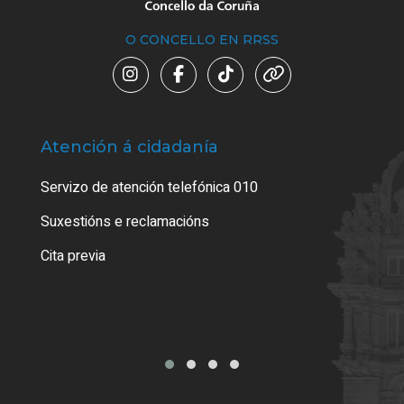
O CONCELLO EN RRSS
Atención á cidadanía
Trá
Servizo de atención telefónica 010
Empa
certi
Suxestións e reclamacións
Como
Cita previa
Tarx