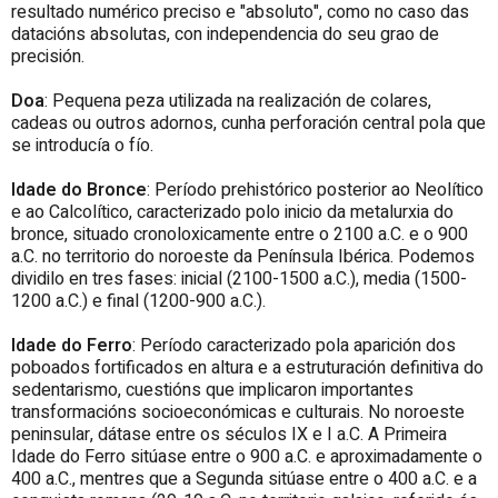
resultado numérico preciso e "absoluto", como no caso das
datacións absolutas, con independencia do seu grao de
precisión.
Doa
: Pequena peza utilizada na realización de colares,
cadeas ou outros adornos, cunha perforación central pola que
se introducía o fío.
Idade do Bronce
: Período prehistórico posterior ao Neolítico
e ao Calcolítico, caracterizado polo inicio da metalurxia do
bronce, situado cronoloxicamente entre o 2100 a.C. e o 900
a.C. no territorio do noroeste da Península Ibérica. Podemos
dividilo en tres fases: inicial (2100-1500 a.C.), media (1500-
1200 a.C.) e final (1200-900 a.C.).
Idade do Ferro
: Período caracterizado pola aparición dos
poboados fortificados en altura e a estruturación definitiva do
sedentarismo, cuestións que implicaron importantes
transformacións socioeconómicas e culturais. No noroeste
peninsular, dátase entre os séculos IX e I a.C. A Primeira
Idade do Ferro sitúase entre o 900 a.C. e aproximadamente o
400 a.C., mentres que a Segunda sitúase entre o 400 a.C. e a