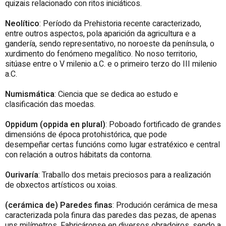
quizais relacionado con ritos iniciáticos.
Neolítico
: Período da Prehistoria recente caracterizado,
entre outros aspectos, pola aparición da agricultura e a
gandería, sendo representativo, no noroeste da península, o
xurdimento do fenómeno megalítico. No noso territorio,
sitúase entre o V milenio a.C. e o primeiro terzo do III milenio
a.C.
Numismática
: Ciencia que se dedica ao estudo e
clasificación das moedas.
Oppidum (oppida en plural)
: Poboado fortificado de grandes
dimensións de época protohistórica, que pode
desempeñar certas funcións como lugar estratéxico e central
con relación a outros hábitats da contorna.
Ourivaría
: Traballo dos metais preciosos para a realización
de obxectos artísticos ou xoias.
(cerámica de) Paredes finas
: Produción cerámica de mesa
caracterizada pola finura das paredes das pezas, de apenas
uns milímetros. Fabricáronse en diversos obradoiros, sendo a