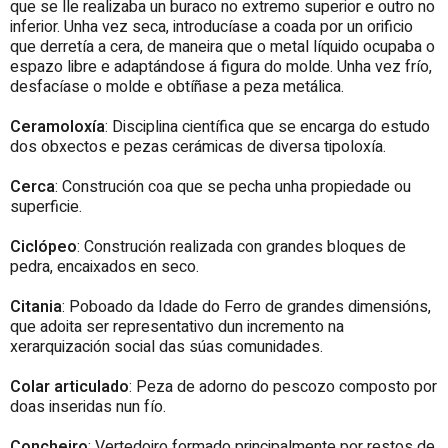
que se lle realizaba un buraco no extremo superior e outro no
inferior. Unha vez seca, introducíase a coada por un orificio
que derretía a cera, de maneira que o metal líquido ocupaba o
espazo libre e adaptándose á figura do molde. Unha vez frío,
desfacíase o molde e obtíñase a peza metálica.
Ceramoloxía
: Disciplina científica que se encarga do estudo
dos obxectos e pezas cerámicas de diversa tipoloxía.
Cerca
: Construción coa que se pecha unha propiedade ou
superficie.
Ciclópeo
: Construción realizada con grandes bloques de
pedra, encaixados en seco.
Citania
: Poboado da Idade do Ferro de grandes dimensións,
que adoita ser representativo dun incremento na
xerarquización social das súas comunidades.
Colar articulado
: Peza de adorno do pescozo composto por
doas inseridas nun fío.
Concheiro
: Vertedoiro formado principalmente por restos de