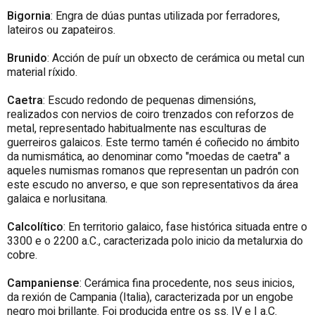
Bigornia
: Engra de dúas puntas utilizada por ferradores
,
lateiros ou zapateiros.
Brunido
: Acción de puír un obxecto de cerámica ou metal cun
material ríxido.
Caetra
: Escudo redondo de pequenas dimensións,
realizados con nervios de coiro trenzados con reforzos de
metal, representado habitualmente nas esculturas de
guerreiros galaicos. Este termo tamén é coñecido no ámbito
da numismática, ao denominar como "moedas de caetra" a
aqueles numismas romanos que representan un padrón con
este escudo no anverso, e que son representativos da área
galaica e norlusitana.
Calcolítico
: En territorio galaico, fase histórica situada entre o
3300 e o 2200 a.C., caracterizada polo inicio da metalurxia do
cobre.
Campaniense
: Cerámica fina procedente, nos seus inicios,
da rexión de Campania (Italia), caracterizada por un engobe
negro moi brillante. Foi producida entre os ss. IV e I a.C.