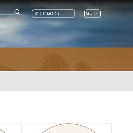
GL
Iniciar sesión
ES
|