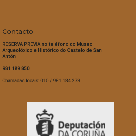
Contacto
RESERVA PREVIA no teléfono do
Museo
Arqueolóxico e Histórico do Castelo de San
Antón
981 189 850
Chamadas locais: 010 / 981 184 278