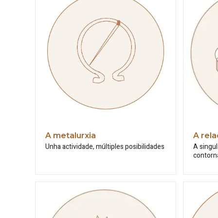
A metalurxia
A rela
Unha actividade, múltiples posibilidades
A singul
contorn