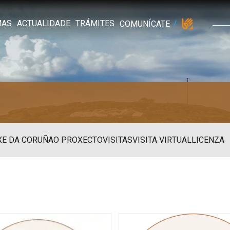
MAS
ACTUALIDADE
TRÁMITES
COMUNÍCATE
XE DA CORUÑA
O PROXECTO
VISITAS
VISITA VIRTUAL
LICENZA