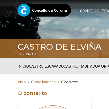
CONCELLO
TE
CASTRO DE ELVIÑA
CORUNA.GAL
INICIO
CASTRO ESCAVADO
CASTRO HABITADO
A ORI
Inicio
Castro habitado
O contexto
O contexto