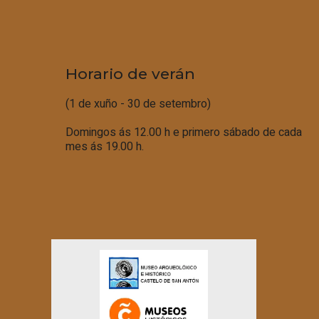
Horario de verán
(1 de xuño - 30 de setembro)
Domingos ás 12.00 h e primero sábado de cada
mes ás 19.00 h.