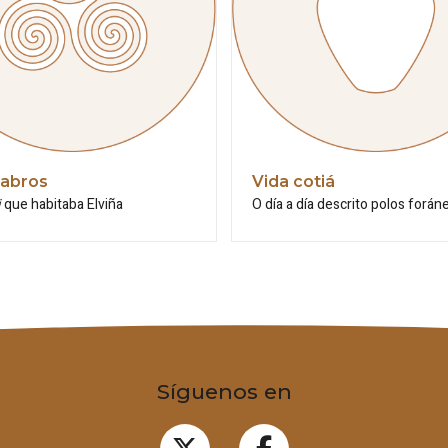
tabros
Vida cotiá
i
que habitaba Elviña
O día a día descrito polos forán
Síguenos en