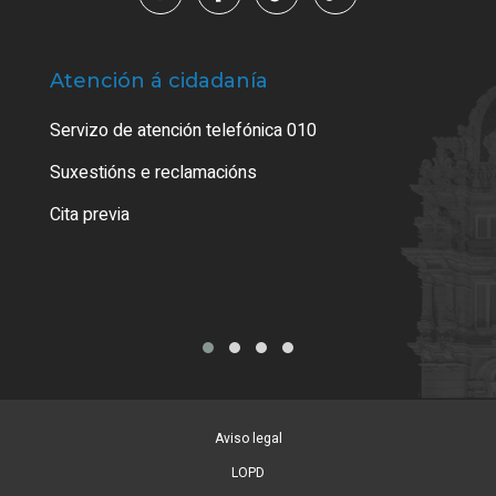
Atención á cidadanía
Trá
Servizo de atención telefónica 010
Empa
certi
Suxestións e reclamacións
Como
Cita previa
Tarx
Aviso legal
LOPD