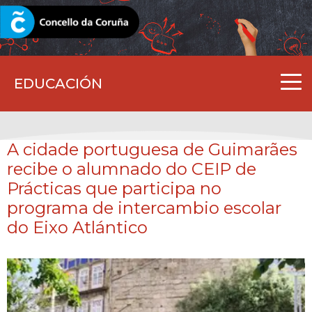
CORUNA.GAL
EDUCACIÓN
A cidade portuguesa de Guimarães
recibe o alumnado do CEIP de
Prácticas que participa no
programa de intercambio escolar
do Eixo Atlántico