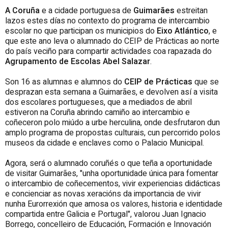
A Coruña
e a cidade portuguesa de
Guimarães
estreitan
lazos estes días no contexto do programa de intercambio
escolar no que participan os municipios do
Eixo Atlántico
, e
que este ano leva o alumnado do CEIP de Prácticas ao norte
do país veciño para compartir actividades coa rapazada do
Agrupamento de Escolas Abel Salazar
.
Son 16 as alumnas e alumnos do
CEIP de Prácticas
que se
desprazan esta semana a Guimarães, e devolven así a visita
dos escolares portugueses, que a mediados de abril
estiveron na Coruña abrindo camiño ao intercambio e
coñeceron polo miúdo a urbe herculina, onde desfrutaron dun
amplo programa de propostas culturais, cun percorrido polos
museos da cidade e enclaves como o Palacio Municipal.
Agora, será o alumnado coruñés o que teña a oportunidade
de visitar Guimarães, "unha oportunidade única para fomentar
o intercambio de coñecementos, vivir experiencias didácticas
e concienciar as novas xeracións da importancia de vivir
nunha Eurorrexión que amosa os valores, historia e identidade
compartida entre Galicia e Portugal", valorou Juan Ignacio
Borrego, concelleiro de Educación, Formación e Innovación