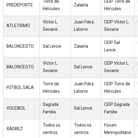
Torre de
CEIP Torre de
PREDEPORTE
Zalaeta
Hércules
Hércules
Víctor L.
Juan Fdez.
CEIP Víctor L.
ATLETISMO
Seoane
Latorre
Seoane
CEIP Sal
BALONCESTO
Sal Lence
Zalaeta
Lence
Víctor L.
CEIP Víctor L.
BALONCESTO
Sal Lence
Seoane
Seoane
Torre de
Juan Fdez.
CEIP Torre de
FÚTBOL SALA
Hércules
Latorre
Hércules
Sagrada
CEIP Sagrada
VOLEIBOL
Sal Lence
Familia
Familia
Todos os
Todos os
Forum
XADREZ
centros
centros
Metropolitano