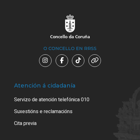
O CONCELLO EN RRSS
Atención á cidadanía
Trá
Servizo de atención telefónica 010
Empa
certi
Suxestións e reclamacións
Como
Cita previa
Tarx