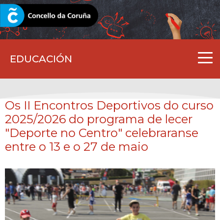
CORUNA.GAL
EDUCACIÓN
Os II Encontros Deportivos do curso
2025/2026 do programa de lecer
"Deporte no Centro" celebraranse
entre o 13 e o 27 de maio