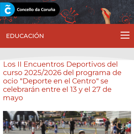
CORUNA.GAL
EDUCACIÓN
Los II Encuentros Deportivos del
curso 2025/2026 del programa de
ocio "Deporte en el Centro" se
celebrarán entre el 13 y el 27 de
mayo