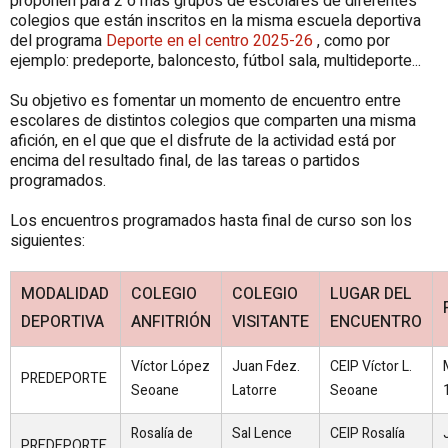
proponen para 2 o más grupos de escolares de diferentes
colegios que están inscritos en la misma escuela deportiva
del programa
Deporte en el centro 2025-26
, como por
ejemplo: predeporte, baloncesto, fútbol sala, multideporte...
Su objetivo es fomentar un momento de encuentro entre
escolares de distintos colegios que comparten una misma
afición, en el que que el disfrute de la actividad está por
encima del resultado final, de las tareas o partidos
programados.
Los encuentros programados hasta final de curso son los
siguientes:
MODALIDAD
COLEGIO
COLEGIO
LUGAR DEL
DEPORTIVA
ANFITRIÓN
VISITANTE
ENCUENTRO
Víctor López
Juan Fdez.
CEIP Víctor L.
PREDEPORTE
Seoane
Latorre
Seoane
Rosalía de
Sal Lence
CEIP Rosalía
PREDEPORTE