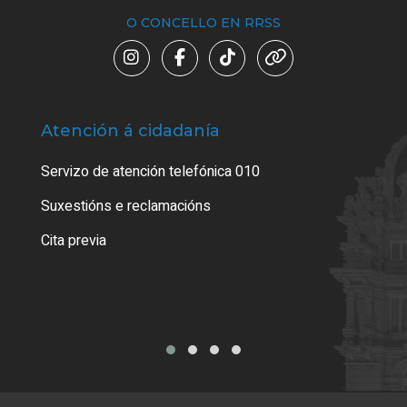
O CONCELLO EN RRSS
Atención á cidadanía
Trá
Servizo de atención telefónica 010
Empa
certi
Suxestións e reclamacións
Como
Cita previa
Tarx