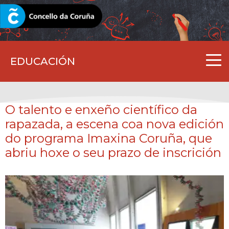
CORUNA.GAL
EDUCACIÓN
O talento e enxeño científico da
rapazada, a escena coa nova edición
do programa Imaxina Coruña, que
abriu hoxe o seu prazo de inscrición