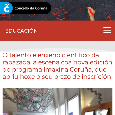
CORUNA.GAL
EDUCACIÓN
O talento e enxeño científico da
rapazada, a escena coa nova edición
do programa Imaxina Coruña, que
abriu hoxe o seu prazo de inscrición