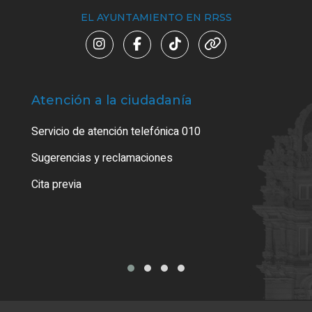
EL AYUNTAMIENTO EN RRSS
Atención a la ciudadanía
Trá
Servicio de atención telefónica 010
Empa
o cer
Sugerencias y reclamaciones
Como
Cita previa
Tarj