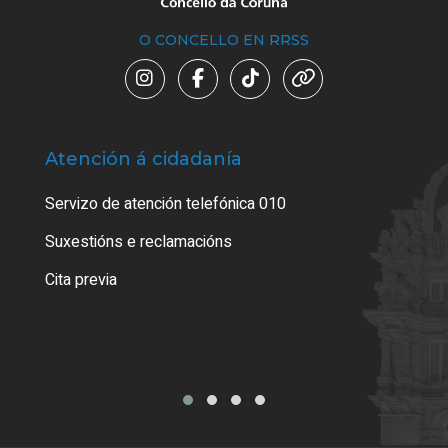
O CONCELLO EN RRSS
Atención á cidadanía
Trá
Servizo de atención telefónica 010
Empa
certi
Suxestións e reclamacións
Como
Cita previa
Tarx