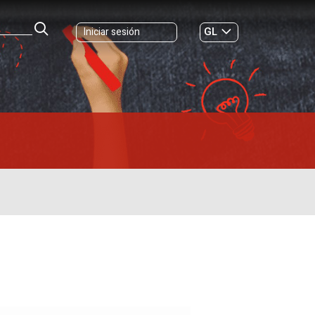
GL
Iniciar sesión
ES
|