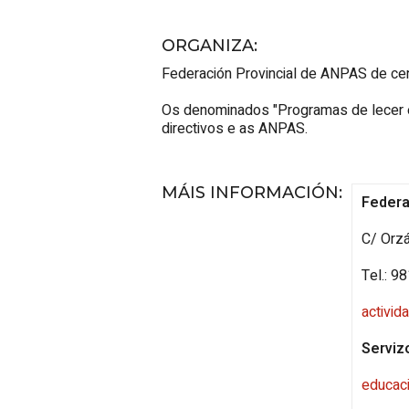
ORGANIZA
:
Federación Provincial de ANPAS de cen
Os denominados "
Programas de lecer 
directivos e as ANPAS.
MÁIS INFORMACIÓN
:
Federa
C/ Orzá
Tel.: 9
activi
Serviz
educac