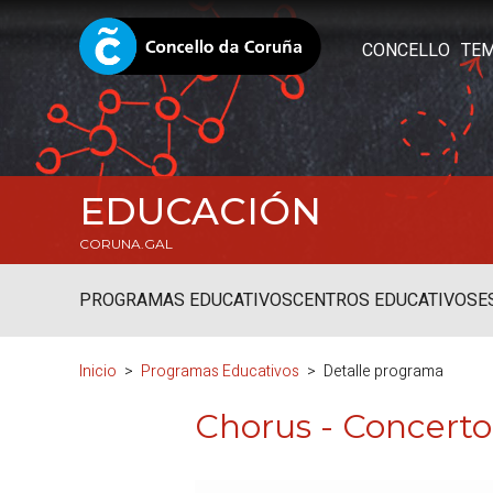
CONCELLO
TE
EDUCACIÓN
CORUNA.GAL
PROGRAMAS EDUCATIVOS
CENTROS EDUCATIVOS
E
Inicio
Programas Educativos
Detalle programa
Chorus - Concerto