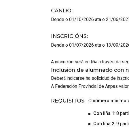
CANDO
:
Dende o 01/10/2026 ata o 21/06/202
INSCRICIÓNS
:
Dende o 01/07/2026 ata o 13/09/202
A inscrición será en liña a través da se
Inclusión de alumnado con n
Deberá indicarse na solicidud de inscri
A Federación Provincial de Anpas valor
O
número mínimo d
REQUISITOS
:
Con liña 1
: 8 par
Con liña 2
: 9 part