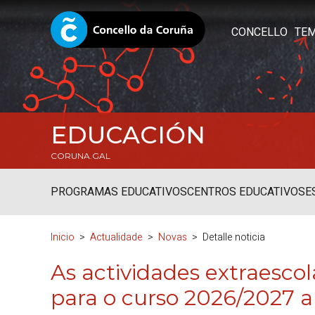
CONCELLO
TE
EDUCACIÓN
CORUNA.GAL
PROGRAMAS EDUCATIVOS
CENTROS EDUCATIVOS
E
Inicio
Actualidade
Novas
Detalle noticia
As actividades extraesco
para o curso 2026/2027 ab