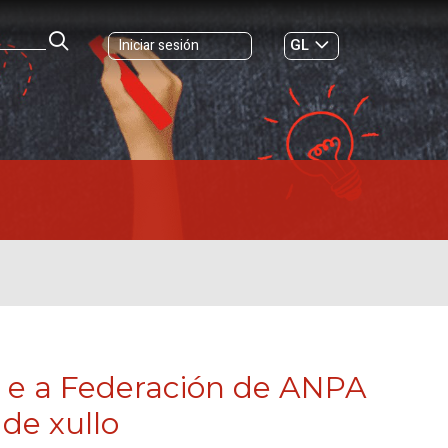
GL
Iniciar sesión
ES
|
o e a Federación de ANPA
 de xullo