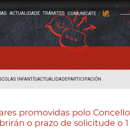
MAS
ACTUALIDADE
TRÁMITES
COMUNÍCATE
SCOLAS INFANTÍS
ACTUALIDADE
PARTICIPACIÓN
lares promovidas polo Concell
rirán o prazo de solicitude o 1