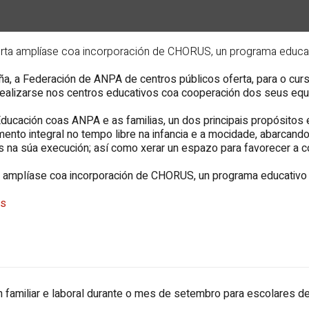
ferta amplíase coa incorporación de CHORUS, un programa educativo
uña, a Federación de ANPA de centros públicos oferta, para o c
realizarse nos centros educativos coa cooperación dos seus equ
ucación coas ANPA e as familias, un dos principais propósitos 
nto integral no tempo libre na infancia e a mocidade, abarcand
 na súa execución; así como xerar un espazo para favorecer a conc
ta amplíase coa incorporación de CHORUS, un programa educativo e 
ns
n familiar e laboral durante o mes de setembro para escolares de