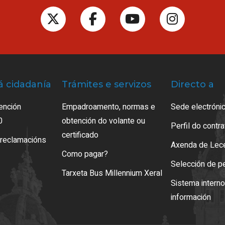
á cidadanía
Trámites e servizos
Directo a
ención
Empadroamento, normas e
Sede electrónic
0
obtención do volante ou
Perfil do contr
certificado
 reclamacións
Axenda de Lec
Como pagar?
Selección de p
Tarxeta Bus Millennium Xeral
Sistema intern
información