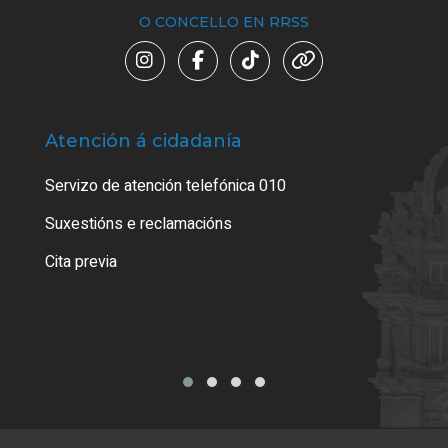
O CONCELLO EN RRSS
Atención á cidadanía
Trá
Servizo de atención telefónica 010
Empa
certi
Suxestións e reclamacións
Como
Cita previa
Tarx