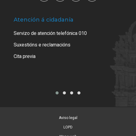
Atención á cidadanía
Trá
Servizo de atención telefónica 010
Empa
certi
Suxestións e reclamacións
Como
Cita previa
Tarx
Aviso legal
LOPD