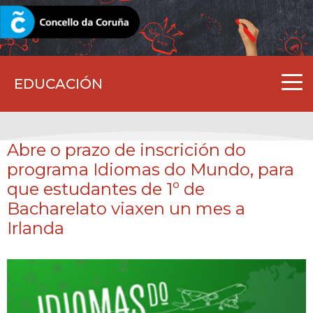
CORUNA.GAL
EDUCACIÓN
Abre o prazo de inscrición do
programa Idiomas do Mundo, para
que estudantes de 1º de
Bacharelato viaxen un mes a
Irlanda