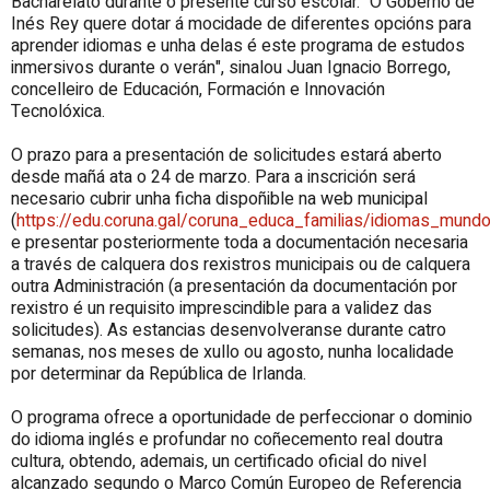
Bacharelato durante o presente curso escolar. "O Goberno de
Inés Rey quere dotar á mocidade de diferentes opcións para
aprender idiomas e unha delas é este programa de estudos
inmersivos durante o verán", sinalou Juan Ignacio Borrego,
concelleiro de Educación, Formación e Innovación
Tecnolóxica.
O prazo para a presentación de solicitudes estará aberto
desde mañá ata o
24
de marzo. Para a inscrición será
necesario cubrir unha ficha dispoñible na web municipal
(
https://edu.coruna.gal/coruna_educa_familias/idiomas_mund
e presentar posteriormente toda a documentación necesaria
a través de calquera dos rexistros municipais ou de calquera
outra Administración (a presentación da documentación por
rexistro é un requisito imprescindible para a validez das
solicitudes). As estancias desenvolveranse durante catro
semanas, nos meses de xullo ou agosto, nunha localidade
por determinar da República de Irlanda.
O programa ofrece a oportunidade de perfeccionar o dominio
do idioma inglés e profundar no coñecemento real doutra
cultura, obtendo, ademais, un certificado oficial do nivel
alcanzado segundo o Marco Común Europeo de Referencia