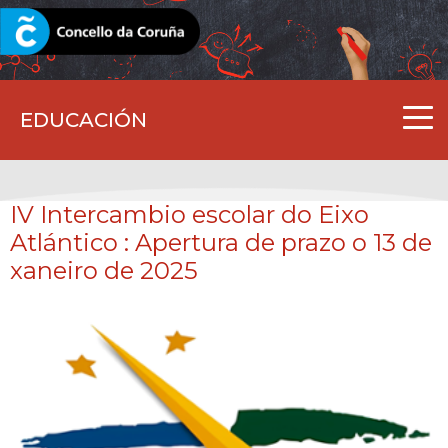
CORUNA.GAL
EDUCACIÓN
IV Intercambio escolar do
Eixo
Atlántico
: Apertura de prazo o 13 de
xaneiro de 2025