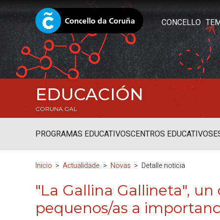
CONCELLO
TE
EDUCACIÓN
CORUNA.GAL
PROGRAMAS EDUCATIVOS
CENTROS EDUCATIVOS
E
Inicio
Actualidade
Novas
Detalle noticia
"La Gallina Gallineta"
, un
pequenos/as a importanci