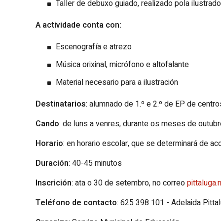
Taller de debuxo guiado, realizado pola ilustrad
A actividade conta con:
Escenografía e atrezo
Música orixinal, micrófono e altofalante
Material necesario para a ilustración
Destinatarios
: alumnado de 1.º e 2.º de EP de centr
Cando
: de luns a venres, durante os meses de outu
Horario
: en horario escolar, que se determinará de ac
Duración
: 40-45 minutos
Inscrición
: ata o 30 de setembro, no correo
pittaluga
Teléfono de contacto
: 625 398 101 - Adelaida Pitta