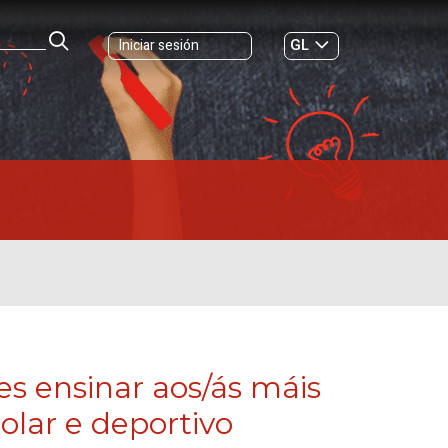
GL
Iniciar sesión
ES
|
les ensinar aos/ás máis
olar e deportivo