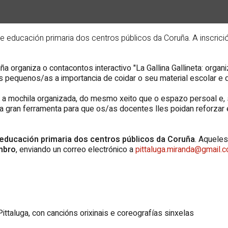
 de educación primaria dos centros públicos da Coruña. A inscric
a organiza o contacontos interactivo "
La Gallina Gallineta
: organ
is pequenos/as a importancia de coidar o seu material escolar e 
r a mochila organizada, do mesmo xeito que o espazo persoal e, so
nha gran ferramenta para que os/as docentes lles poidan reforz
e educación primaria dos centros públicos da Coruña
. Aqueles
mbro
, enviando un correo electrónico a
pittaluga.miranda@gmail.
ittaluga, con cancións orixinais e coreografías sinxelas