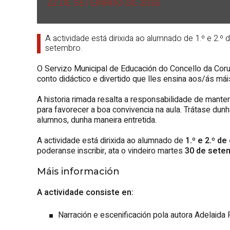
22 DE SETEMBRO DE 2025
A actividade está dirixida ao alumnado de 1.º e 2.º
setembro.
O Servizo Municipal de Educación do Concello da Coruñ
conto didáctico e divertido que lles ensina aos/ás má
A historia rimada resalta a responsabilidade de mante
para favorecer a boa convivencia na aula. Trátase du
alumnos, dunha maneira entretida.
A actividade está dirixida ao alumnado de
1.º e 2.º d
poderanse inscribir, ata o vindeiro martes
30 de sete
Máis información
A actividade consiste en:
Narración e escenificación pola autora Adelaida P