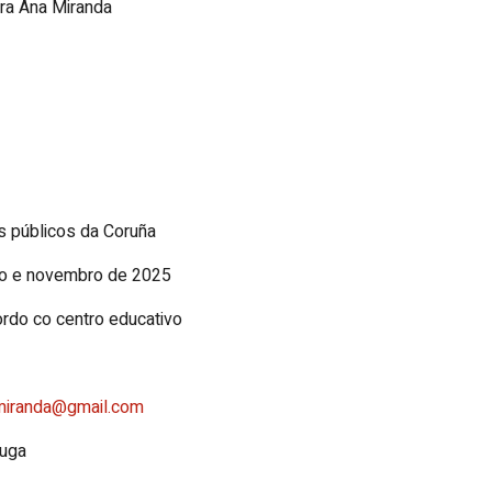
ora Ana Miranda
os públicos da Coruña
bro e novembro de 2025
ordo co centro educativo
.miranda@gmail.com
luga