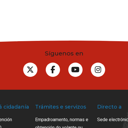
Síguenos en
á cidadanía
Trámites e servizos
Directo a
ención
Empadroamento, normas e
Sede electrónic
0
obtención do volante ou