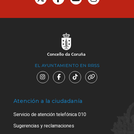
EL AYUNTAMIENTO EN RRSS
Atención a la ciudadanía
Trá
Servicio de atención telefónica 010
Empa
o cer
Sugerencias y reclamaciones