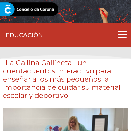
CORUNA.GAL
EDUCACIÓN
"La Gallina Gallineta"
, un
cuentacuentos interactivo para
enseñar a los más pequeños la
importancia de cuidar su material
escolar y deportivo