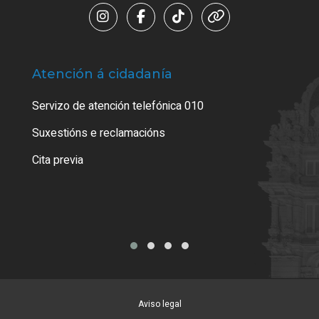
Atención á cidadanía
Trá
Servizo de atención telefónica 010
Empa
certi
Suxestións e reclamacións
Como
Cita previa
Tarx
Aviso legal