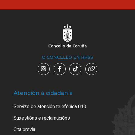
O CONCELLO EN RRSS
Atención á cidadanía
Trá
Servizo de atención telefónica 010
Empa
certi
Suxestións e reclamacións
Como
Cita previa