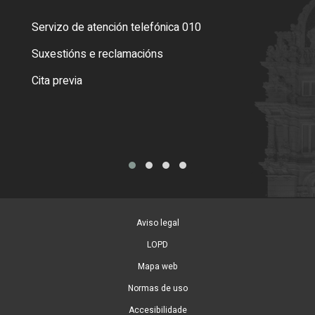
Servizo de atención telefónica 010
Empa
certi
Suxestións e reclamacións
Como
Cita previa
Tarx
Aviso legal
LOPD
Mapa web
Normas de uso
Accesibilidade