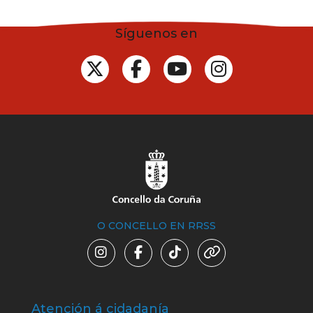
Síguenos en
O CONCELLO EN RRSS
Atención á cidadanía
Trá