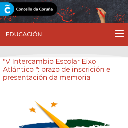
CORUNA.GAL
EDUCACIÓN
"V Intercambio Escolar
Eixo
Atlántico
": prazo de inscrición e
presentación da memoria