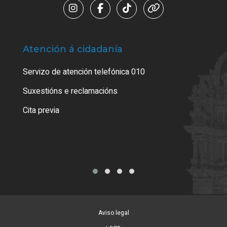
Atención á cidadanía
Trá
Servizo de atención telefónica 010
Empa
certi
Suxestións e reclamacións
Como
Cita previa
Tarx
Aviso legal