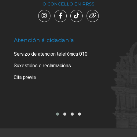
O CONCELLO EN RRSS
Atención á cidadanía
Trá
Servizo de atención telefónica 010
Empa
certi
Suxestións e reclamacións
Como
Cita previa
Tarx