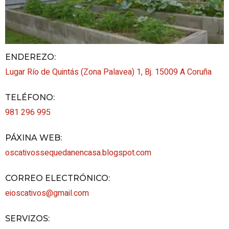
ENDEREZO:
Lugar Río de Quintás (Zona Palavea) 1, Bj.
15009
A Coruña
TELÉFONO
:
981 296 995
PÁXINA WEB
:
oscativossequedanencasa.blogspot.com
CORREO ELECTRÓNICO
:
eioscativos@gmail.com
SERVIZOS
: