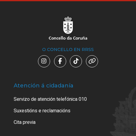
O CONCELLO EN RRSS
Atención á cidadanía
Trá
Servizo de atención telefónica 010
Empa
certi
Suxestións e reclamacións
Como
Cita previa
Tarx