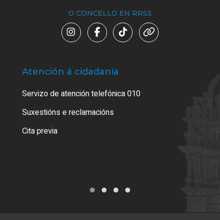
O CONCELLO EN RRSS
Atención á cidadanía
Trá
Servizo de atención telefónica 010
Empa
certi
Suxestións e reclamacións
Como
Cita previa
Tarx