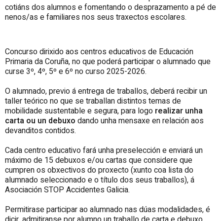
cotiáns dos alumnos e fomentando o desprazamento a pé de
nenos/as e familiares nos seus traxectos escolares.
Concurso dirixido aos centros educativos de Educación
Primaria da Coruña, no que poderá participar o alumnado que
curse 3º, 4º, 5º e 6º no curso 2025-2026.
O alumnado, previo á entrega de traballos, deberá recibir un
taller teórico no que se traballan distintos temas de
mobilidade sustentable e segura, para logo
realizar unha
carta ou un debuxo
dando unha mensaxe en relación aos
devanditos contidos.
Cada centro educativo fará unha preselección e enviará un
máximo de 15 debuxos e/ou cartas que considere que
cumpren os obxectivos do proxecto (xunto coa lista do
alumnado seleccionado e o título dos seus traballos), á
Asociación STOP Accidentes Galicia.
Permitirase participar ao alumnado nas dúas modalidades, é
dicir, admitiranse por alumno un traballo de carta e debuxo,