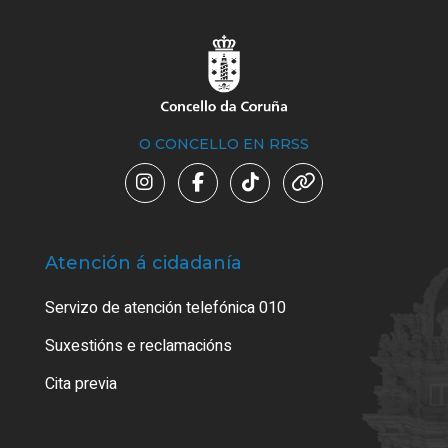
O CONCELLO EN RRSS
Atención á cidadanía
Trá
Servizo de atención telefónica 010
Empa
certi
Suxestións e reclamacións
Como
Cita previa
Tarx