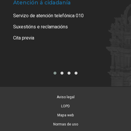
Atención á cidadanía
Trá
Servizo de atención telefónica 010
Empa
certi
Suxestións e reclamacións
Como
Cita previa
Tarx
Aviso legal
LOPD
Mapa web
Normas de uso