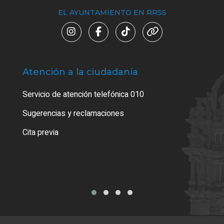
EL AYUNTAMIENTO EN RRSS
Atención a la ciudadanía
Trá
Servicio de atención telefónica 010
Empa
o cer
Sugerencias y reclamaciones
Como
Cita previa
Tarj