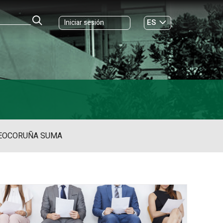
ES
Iniciar sesión
GL
EO
CORUÑA SUMA