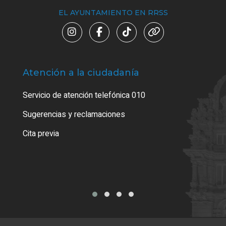
EL AYUNTAMIENTO EN RRSS
Atención a la ciudadanía
Trá
Servicio de atención telefónica 010
Empa
o cer
Sugerencias y reclamaciones
Como
Cita previa
Tarj