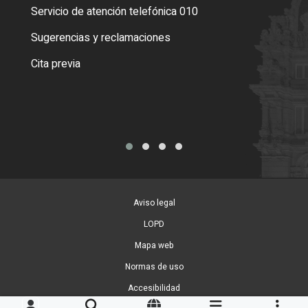
Servicio de atención telefónica 010
Empa
o cer
Sugerencias y reclamaciones
Como
Cita previa
Tarj
Aviso legal
LOPD
Mapa web
Normas de uso
Accesibilidad