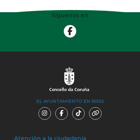
Síguenos en
EL AYUNTAMIENTO EN RRSS
Atención a la ciudadanía
Trá