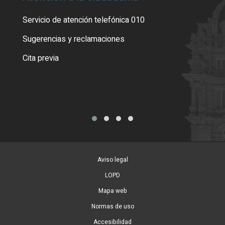
Servicio de atención telefónica 010
Empa
o cer
Sugerencias y reclamaciones
Como
Cita previa
Tarj
Aviso legal
LOPD
Mapa web
Normas de uso
Accesibilidad