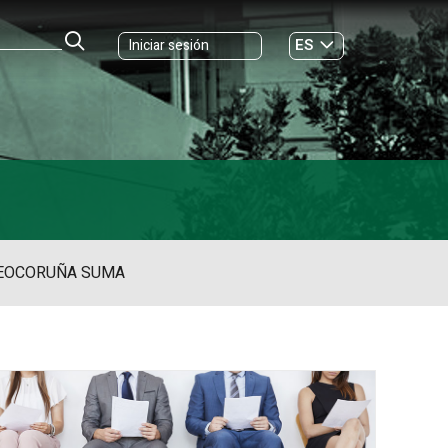
ES
Iniciar sesión
GL
EO
CORUÑA SUMA