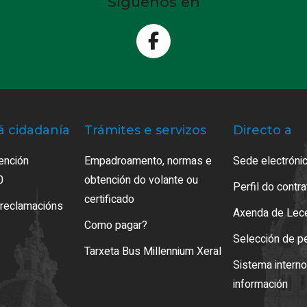
Síguenos en
á cidadanía
Trámites e servizos
Directo a
ención
Empadroamento, normas e
Sede electrónic
0
obtención do volante ou
Perfil do contr
certificado
 reclamacións
Axenda de Lec
Como pagar?
Selección de p
Tarxeta Bus Millennium Xeral
Sistema intern
información