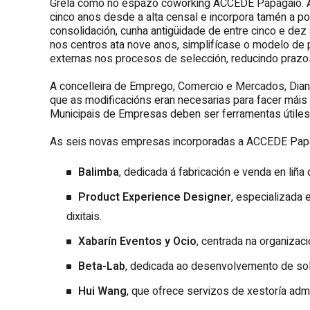
Grela como no espazo coworking ACCEDE Papagaio. A
cinco anos desde a alta censal e incorpora tamén a p
consolidación, cunha antigüidade de entre cinco e d
nos centros ata nove anos, simplifícase o modelo de 
externas nos procesos de selección, reducindo prazos
A concelleira de Emprego, Comercio e Mercados, Diana
que as modificacións eran necesarias para facer máis
Municipais de Empresas deben ser ferramentas útiles
As seis novas empresas incorporadas a ACCEDE Papa
Balimba
, dedicada á fabricación e venda en liña 
Product Experience Designer
, especializada 
dixitais.
Xabarín Eventos y Ocio
, centrada na organizac
Beta-Lab
, dedicada ao desenvolvemento de soluci
Hui Wang
, que ofrece servizos de xestoría adm