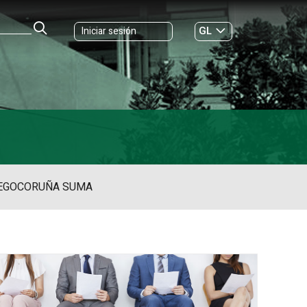
GL
Iniciar sesión
ES
|
EGO
CORUÑA SUMA