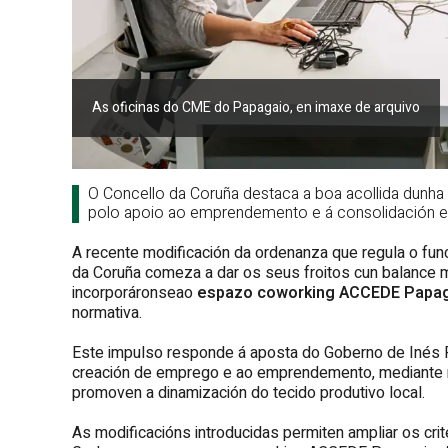
As oficinas do CME do Papagaio, en imaxe de arquivo
O Concello da Coruña destaca a boa acollida dunha 
polo apoio ao emprendemento e á consolidación e
A recente modificación da ordenanza que regula o f
da Coruña comeza a dar os seus froitos cun balance mo
incorporáronseao
espazo coworking ACCEDE Papa
normativa.
Este impulso responde á aposta do Goberno de Inés R
creación de emprego e ao emprendemento, mediante m
promoven a dinamización do tecido produtivo local.
As modificacións introducidas permiten ampliar os cr