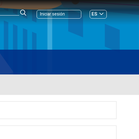
ES
Iniciar sesión
GL