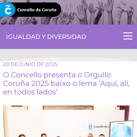
CORUNA.GAL
IGUALDAD Y DIVERSIDAD
20 DE JUNIO DE 2025
O Concello presenta o Orgullo
Coruña 2025 baixo o lema ‘Aquí, alí,
en todos lados’