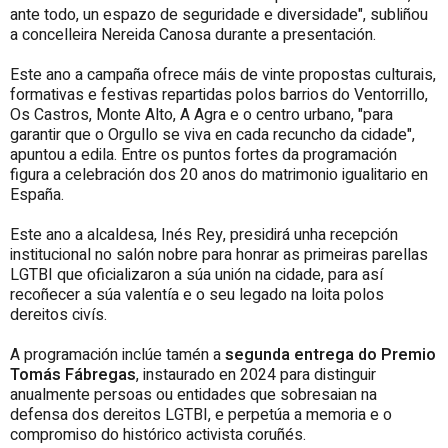
ante todo, un espazo de seguridade e diversidade", subliñou
a concelleira Nereida Canosa durante a presentación.
Este ano a campaña ofrece máis de vinte propostas culturais,
formativas e festivas repartidas polos barrios do Ventorrillo,
Os Castros, Monte Alto, A Agra e o centro urbano, "para
garantir que o Orgullo se viva en cada recuncho da cidade",
apuntou a edila. Entre os puntos fortes da programación
figura a celebración dos 20 anos do matrimonio igualitario en
España.
Este ano a alcaldesa, Inés Rey, presidirá unha recepción
institucional no salón nobre para honrar as primeiras parellas
LGTBI que oficializaron a súa unión na cidade, para así
recoñecer a súa valentía e o seu legado na loita polos
dereitos civís.
A programación inclúe tamén a
segunda entrega do Premio
Tomás Fábregas
, instaurado en 2024 para distinguir
anualmente persoas ou entidades que sobresaian na
defensa dos dereitos LGTBI, e perpetúa a memoria e o
compromiso do histórico activista coruñés.