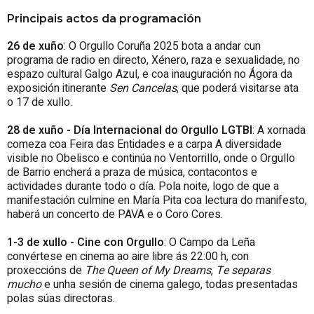
Principais actos da programación
26 de xuño
: O Orgullo Coruña 2025 bota a andar cun
programa de radio en directo, Xénero, raza e sexualidade, no
espazo cultural Galgo Azul, e coa inauguración no Ágora da
exposición itinerante
Sen Cancelas
, que poderá visitarse ata
o 17 de xullo.
28 de xuño - Día Internacional do Orgullo LGTBI
: A xornada
comeza coa Feira das Entidades e a carpa A diversidade
visible no Obelisco e continúa no Ventorrillo, onde o Orgullo
de Barrio encherá a praza de música, contacontos e
actividades durante todo o día. Pola noite, logo de que a
manifestación culmine en María Pita coa lectura do manifesto,
haberá un concerto de PAVA e o Coro Cores.
1-3 de xullo - Cine con Orgullo
: O Campo da Leña
convértese en cinema ao aire libre ás 22:00 h, con
proxeccións de
The Queen of My Dreams
,
Te separas
mucho
e unha sesión de cinema galego, todas presentadas
polas súas directoras.