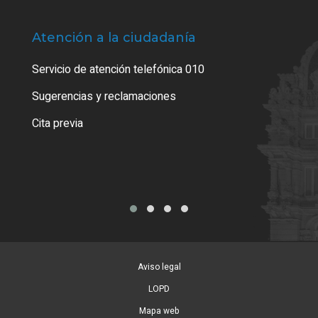
Atención a la ciudadanía
Trá
Servicio de atención telefónica 010
Empa
o cer
Sugerencias y reclamaciones
Como
Cita previa
Tarj
Aviso legal
LOPD
Mapa web