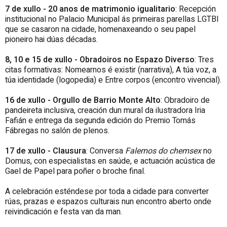
7 de xullo - 20 anos de matrimonio igualitario
: Recepción
institucional no Palacio Municipal ás primeiras parellas LGTBI
que se casaron na cidade, homenaxeando o seu papel
pioneiro hai dúas décadas.
8, 10 e 15 de xullo - Obradoiros no Espazo Diverso
: Tres
citas formativas: Nomearnos é existir (narrativa), A túa voz, a
túa identidade (logopedia) e Entre corpos (encontro vivencial).
16 de xullo - Orgullo de Barrio Monte Alto
: Obradoiro de
pandeireta inclusiva, creación dun mural da ilustradora Iria
Fafián e entrega da segunda edición do Premio Tomás
Fábregas no salón de plenos.
17 de xullo - Clausura
: Conversa
Falemos do chemsex
no
Domus, con especialistas en saúde, e actuación acústica de
Gael de Papel para poñer o broche final.
A celebración esténdese por toda a cidade para converter
rúas, prazas e espazos culturais nun encontro aberto onde
reivindicación e festa van da man.