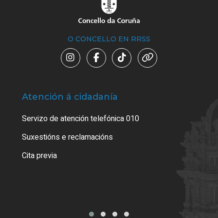
O CONCELLO EN RRSS
Atención á cidadanía
Trá
Servizo de atención telefónica 010
Empa
certi
Suxestións e reclamacións
Como
Cita previa
Tarx