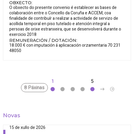
OBXECTO
:
O obxecto do presente convenio é establecer as bases de
colaboración entre o Concello da Coruña e ACCEM, coa
finalidade de contribuír a realizar a actividade de servizo de
acollida temporal en piso tutelado e atención integral a
persoas de orixe estranxeira, que se desenvolverá durante o
exercicio 2018
REMUNERACIÓN / DOTACIÓN
:
18.000 € con imputación á aplicacación orzamentaria 70 231
48050
1
2
3
4
5
>
»
8 Páxinas
Novas
15 de xullo de 2026