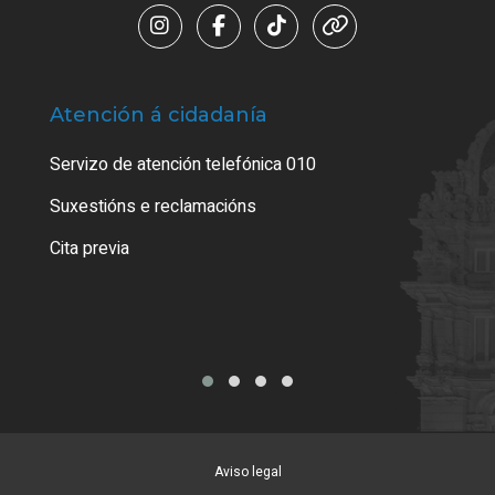
Atención á cidadanía
Trá
Servizo de atención telefónica 010
Empa
certi
Suxestións e reclamacións
Como
Cita previa
Tarx
Aviso legal