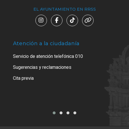
EL AYUNTAMIENTO EN RRSS
Atención a la ciudadanía
Trá
Servicio de atención telefónica 010
Empa
o cer
Sugerencias y reclamaciones
Como
Cita previa
Tarj