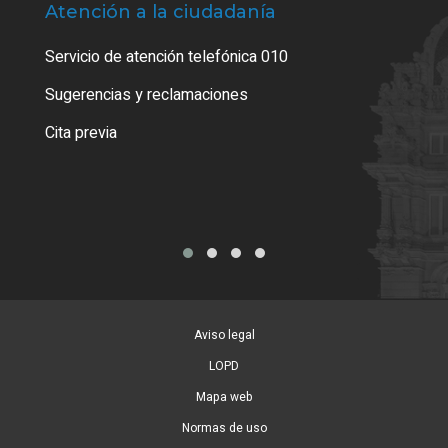
Atención a la ciudadanía
Trá
Servicio de atención telefónica 010
Empa
o cer
Sugerencias y reclamaciones
Como
Cita previa
Tarj
Aviso legal
LOPD
Mapa web
Normas de uso