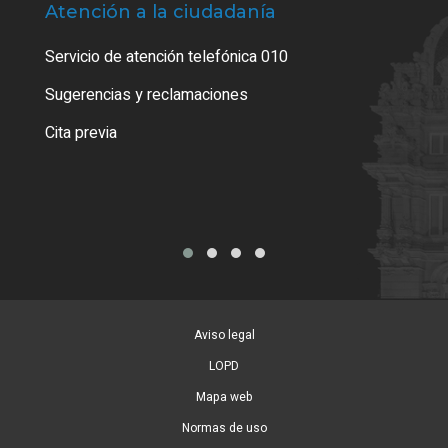
Atención a la ciudadanía
Trá
Servicio de atención telefónica 010
Empa
o cer
Sugerencias y reclamaciones
Como
Cita previa
Tarj
Aviso legal
LOPD
Mapa web
Normas de uso