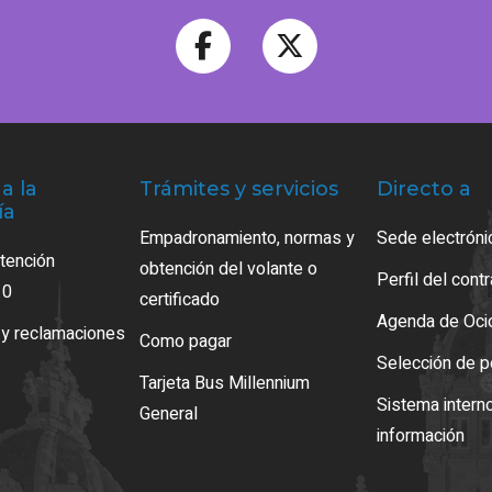
a la
Trámites y servicios
Directo a
ía
Empadronamiento, normas y
Sede electróni
atención
obtención del volante o
Perfil del cont
10
certificado
Agenda de Oci
 y reclamaciones
Como pagar
Selección de p
Tarjeta Bus Millennium
Sistema intern
General
información