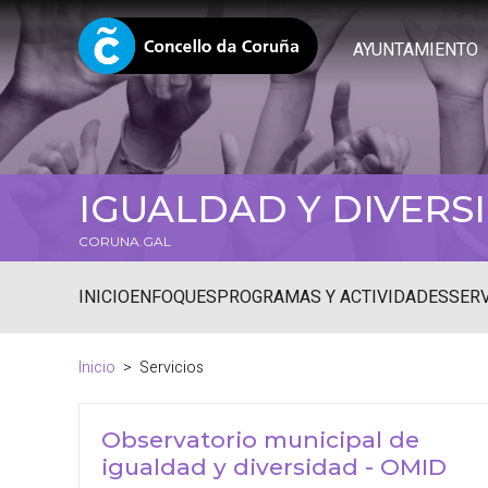
AYUNTAMIENTO
IGUALDAD Y DIVERS
CORUNA.GAL
INICIO
ENFOQUES
PROGRAMAS Y ACTIVIDADES
SERV
Inicio
Servicios
Observatorio municipal de
igualdad y diversidad - OMID