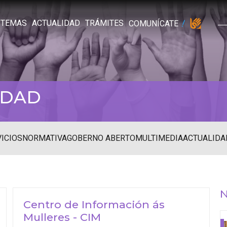
TEMAS
ACTUALIDAD
TRÁMITES
COMUNÍCATE
IDAD
ICIOS
NORMATIVA
GOBERNO ABERTO
MULTIMEDIA
ACTUALIDA
N
Centro de Información ás
Mulleres - CIM