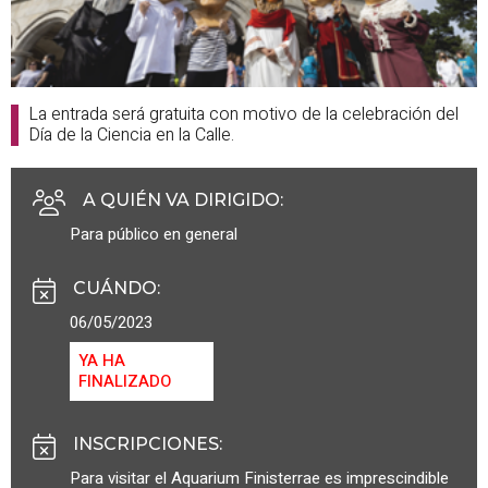
La entrada será gratuita con motivo de la celebración del
Día de la Ciencia en la Calle.
A QUIÉN VA DIRIGIDO
:
Para público en general
CUÁNDO
:
06/05/2023
YA HA
FINALIZADO
INSCRIPCIONES
:
Para visitar el Aquarium Finisterrae es imprescindible