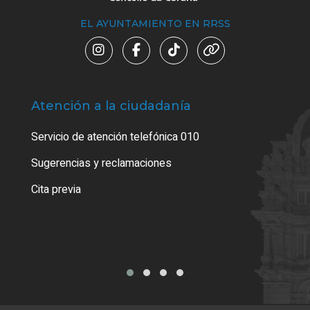
EL AYUNTAMIENTO EN RRSS
Atención a la ciudadanía
Trá
Servicio de atención telefónica 010
Empa
o cer
Sugerencias y reclamaciones
Como
Cita previa
Tarj