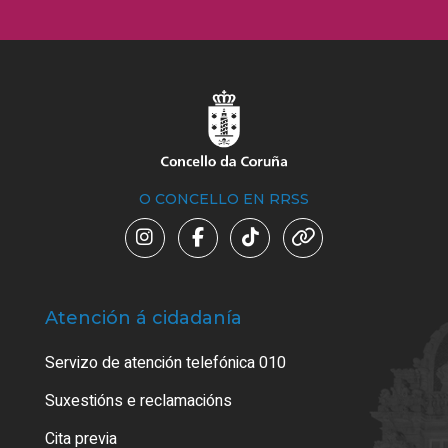
O CONCELLO EN RRSS
Atención á cidadanía
Trá
Servizo de atención telefónica 010
Empa
certi
Suxestións e reclamacións
Como
Cita previa