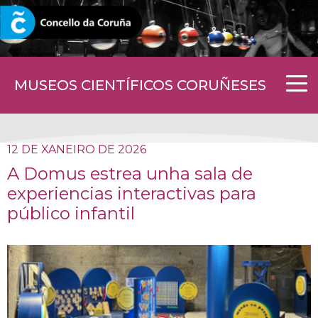
CORUNA.GAL
MUSEOS CIENTÍFICOS CORUÑESES
12 DE XANEIRO DE 2026
A Domus estrea unha sala de
experiencias interactivas para
público infantil