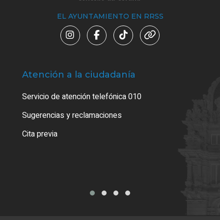
EL AYUNTAMIENTO EN RRSS
Atención a la ciudadanía
Trá
Servicio de atención telefónica 010
Empa
o cer
Sugerencias y reclamaciones
Como
Cita previa
Tarj