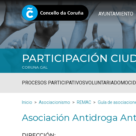
AYUNTAMIENTO
PARTICIPACIÓN CI
CORUNA.GAL
PROCESOS PARTICIPATIVOS
VOLUNTARIADO
MOCID
Inicio
Asociacionismo
REMAC
Guía de asociacion
Asociación Antidroga An
DIRECCIÓN: