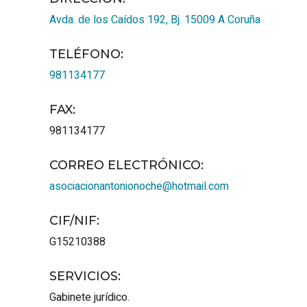
Avda. de los Caídos 192, Bj.
15009
A Coruña
TELÉFONO
:
981134177
FAX
:
981134177
CORREO ELECTRÓNICO
:
asociacionantonionoche@hotmail.com
CIF/NIF
:
G15210388
SERVICIOS
:
Gabinete jurídico.