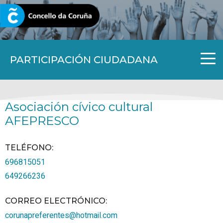
CORUNA.GAL
PARTICIPACIÓN CIUDADANA
Asociación cívico cultural
AFEPRESCO
TELÉFONO
:
696815051
649266236
CORREO ELECTRÓNICO
:
corunapreferentes@hotmail.com