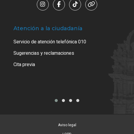
Atención a la ciudadanía
Trá
Servicio de atención telefónica 010
Empa
o cer
Sugerencias y reclamaciones
Como
Cita previa
Tarj
Aviso legal