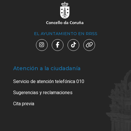
EL AYUNTAMIENTO EN RRSS
Atención a la ciudadanía
Trá
Servicio de atención telefónica 010
Empa
o cer
Sugerencias y reclamaciones
Como
Cita previa
Tarj