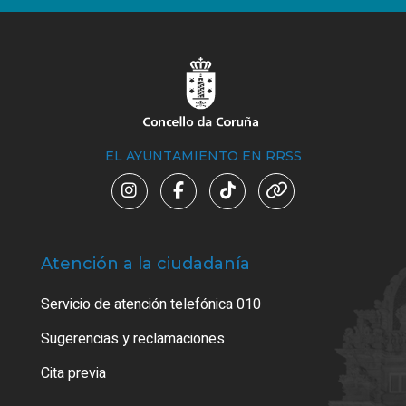
EL AYUNTAMIENTO EN RRSS
Atención a la ciudadanía
Trá
Servicio de atención telefónica 010
Empa
o cer
Sugerencias y reclamaciones
Como
Cita previa
Tarj