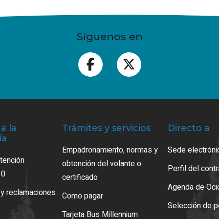
Síguenos en
a la
Trámites y servicios
Directo a
ía
Empadronamiento, normas y
Sede electróni
atención
obtención del volante o
Perfil del cont
10
certificado
Agenda de Oci
 y reclamaciones
Como pagar
Selección de p
Tarjeta Bus Millennium