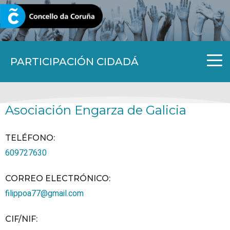
CORUNA.GAL
PARTICIPACIÓN CIDADÁ
Asociación Engarza de Galicia
TELÉFONO
:
609727630
CORREO ELECTRÓNICO
:
filippoa77@gmail.com
CIF/NIF
: