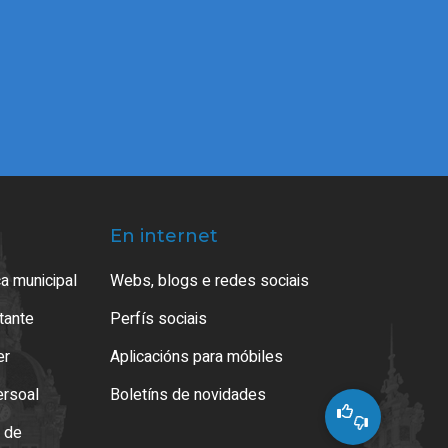
En internet
a municipal
Webs, blogs e redes sociais
atante
Perfís sociais
er
Aplicacións para móbiles
ersoal
Boletíns de novidades
o de