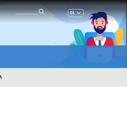
GL
ES
|
A