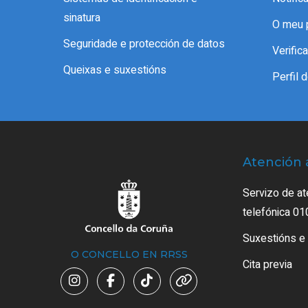
sinatura
O meu 
Seguridade e protección de datos
Verifi
Queixas e suxestións
Perfil 
Atención 
Servizo de at
telefónica 01
Suxestións e
O CONCELLO EN RRSS
Cita previa