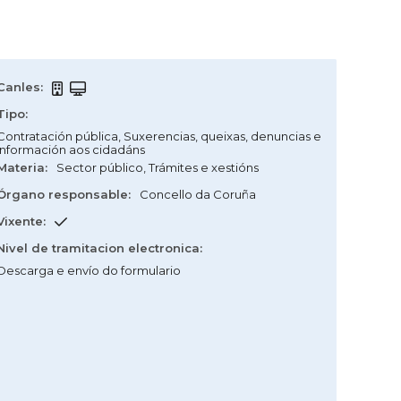
Canles
:
Tipo
:
Contratación pública
,
Suxerencias, queixas, denuncias e
información aos cidadáns
Materia
:
Sector público
,
Trámites e xestións
Órgano responsable
:
Concello da Coruña
Vixente
:
Nivel de tramitacion electronica
:
Descarga e envío do formulario