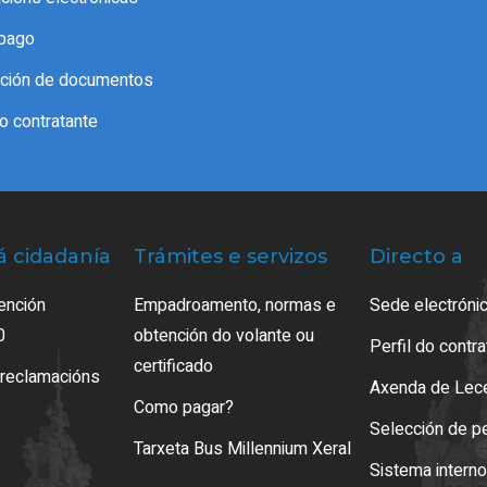
pago
cación de documentos
do contratante
á cidadanía
Trámites e servizos
Directo a
ención
Empadroamento, normas e
Sede electrónic
0
obtención do volante ou
Perfil do contr
certificado
 reclamacións
Axenda de Lec
Como pagar?
Selección de p
Tarxeta Bus Millennium Xeral
Sistema intern