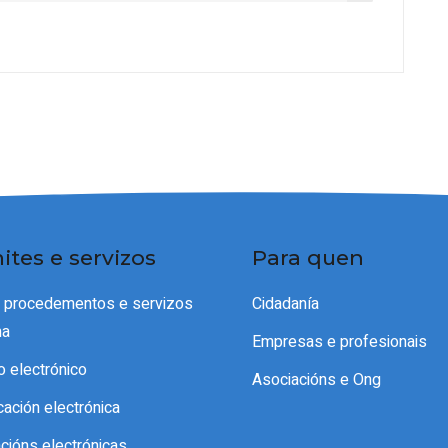
ites e servizos
Para quen
e procedementos e servizos
Cidadanía
ma
Empresas e profesionais
o electrónico
Asociacións e Ong
icación electrónica
acións electrónicas