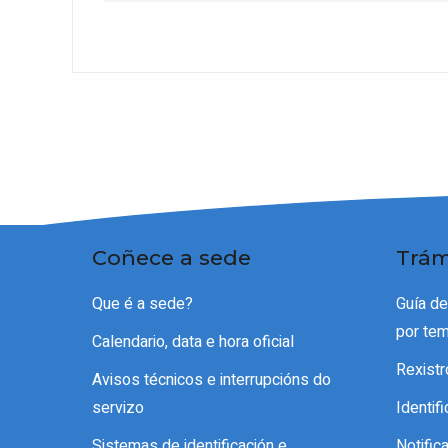
Coñece a sede
Trám
Que é a sede?
Guía d
por te
Calendario, data e hora oficial
Rexistr
Avisos técnicos e interrupcións do
servizo
Identif
Sistemas de identificación e
Notific